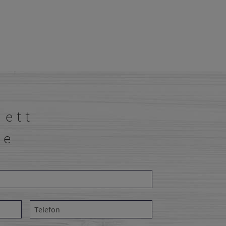
 ett
de