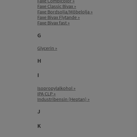
Faxe Combicolor
Faxe Classic Bivax
Faxe Bordsolja/Möbelolja
Faxe Bivax Flytande
Faxe Bivax fast
G
Glycerin
H
I
Isopropylalkohol
IPA CLP
Industribensin (Heptan)
J
K