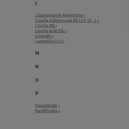
L
Lågaromatisk Avfettning
Linolja Kallpressad Rå CLP 16_1
Linolja Rå
Linolja kokt EÅ
Limtvätt
Lampolja CLP
M
N
O
P
Penseltvätt
Paraffinolja