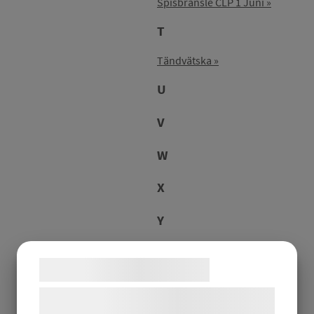
Spisbränsle CLP 1 Juni
T
Tändvätska
U
V
W
X
Y
Z
Samtykke til cookies
Å
Vi og vores samarbejdspartnere bruger