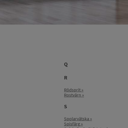
Q
R
Rödsprit
Rostvärn
S
Spolarvätska
Spisfärg