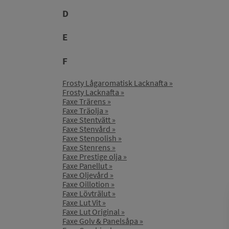
D
E
F
Frosty Lågaromatisk Lacknafta
Frosty Lacknafta
Faxe Trärens
Faxe Träolja
Faxe Stentvätt
Faxe Stenvård
Faxe Stenpolish
Faxe Stenrens
Faxe Prestige olja
Faxe Panellut
Faxe Oljevård
Faxe Oillotion
Faxe Lövträlut
Faxe Lut Vit
Faxe Lut Original
Faxe Golv & Panelsåpa