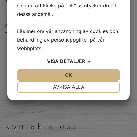
Genom att klicka på "OK" samtycker du till
dessa ändamål.
Åtgång: Ca. 100 m²/l
Läs mer om vår användning av cookies och
Torktid: 4-8 timmar vid 20°C
behandling av personuppgifter på vår
webbplats.
VISA
DETALJER
JA
NEJ
OK
JA
NEJ
NÖDVÄNDIG
INSTÄLLNINGAR
AVVISA ALLA
JA
NEJ
JA
NEJ
MARKNADSFÖRING
STATISTIK
kontakta oss