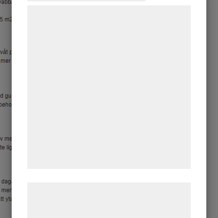
Vi og vores samarbejdspartnere bruger
teknologier, herunder cookies, til at
indsamle oplysninger om dig til forskellige
formål, herunder: Tilpasning af annoncering,
bedre brugeroplevelse, funktionalitet,
statistik og marketing. Disse oplysninger
kan blive delt med annoncerings- og
analysepartnere, som kan kombinere dem
med data, du tidligere har givet dem eller
de har indsamlet gennem din brug af deres
tjenester. Ved at klikke på 'OK' giver du
samtykke til disse formål.
Læs mere om vores brug af cookies og
behandling af persondata på vores
hjemmeside.