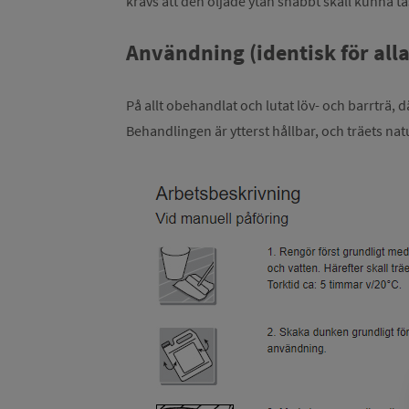
krävs att den oljade ytan snabbt skall kunna ta
Användning (identisk för alla
På allt obehandlat och lutat löv- och barrträ, d
Behandlingen är ytterst hållbar, och träets na