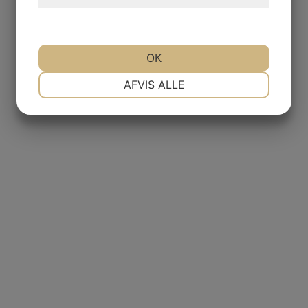
OK
NØDVENDIGE
PRÆFERENCER
AFVIS ALLE
MARKETING
STATISTIK