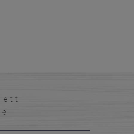
 ett
de