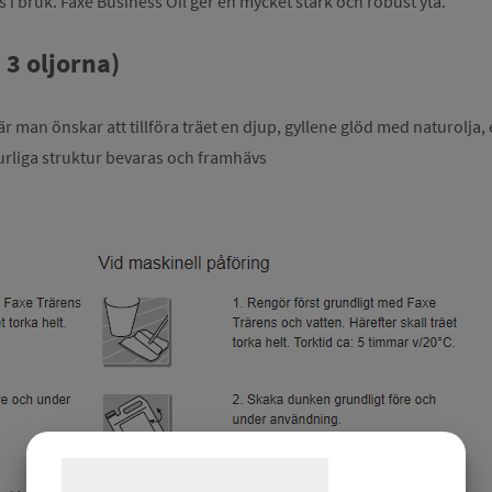
s i bruk. Faxe Business Oil ger en mycket stark och robust yta.
 3 oljorna)
är man önskar att tillföra träet en djup, gyllene glöd med naturolja, e
turliga struktur bevaras och framhävs
Samtykke til cookies