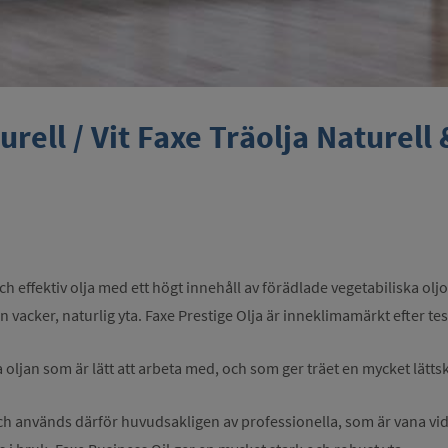
rell / Vit Faxe Träolja Naturell 
och effektiv olja med ett högt innehåll av förädlade vegetabiliska ol
 en vacker, naturlig yta. Faxe Prestige Olja är inneklimamärkt efter t
oljan som är lätt att arbeta med, och som ger träet en mycket lättsk
 används därför huvudsakligen av professionella, som är vana vid