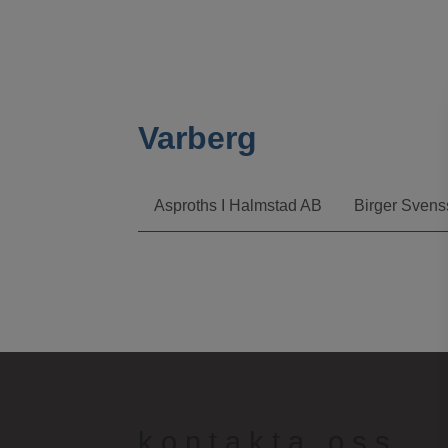
Varberg
Asproths I Halmstad AB
Birger Sven
kontakta oss