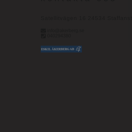
Satellitvägen 16 24534 Staffans
info@akerberg.se
040294380