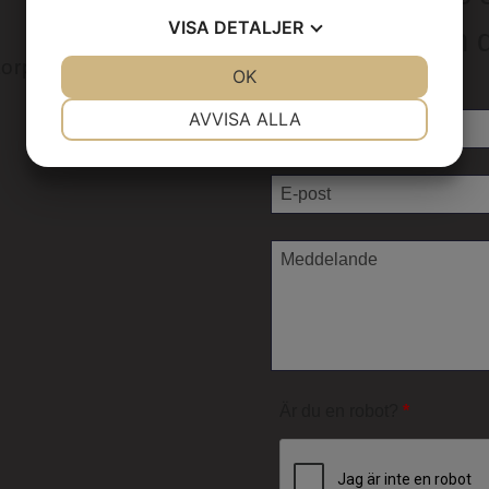
VISA
DETALJER
meddelan
torp
JA
NEJ
OK
JA
NEJ
NÖDVÄNDIG
INSTÄLLNINGAR
AVVISA ALLA
JA
NEJ
JA
NEJ
MARKNADSFÖRING
STATISTIK
Är du en robot?