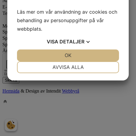
Namn
E-post
Läs mer om vår användning av cookies och
Telefon
behandling av personuppgifter på vår
Meddelande
webbplats.
Special field
Special field2
VISA
DETALJER
Special field3
Är du en robot?
JA
NEJ
OK
JA
NEJ
NÖDVÄNDIG
INSTÄLLNINGAR
AVVISA ALLA
JA
NEJ
JA
NEJ
Skicka
MARKNADSFÖRING
STATISTIK
Hemsida
& Design av Intendit
Webbyrå