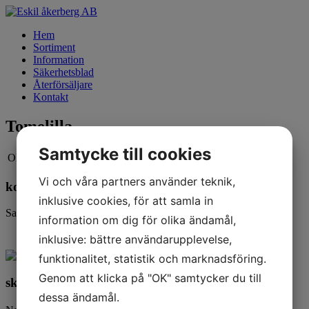
Hem
Sortiment
Information
Säkerhetsblad
Återförsäljare
Kontakt
Tomelilla
Samtycke till cookies
Olles Färg
Torget 7
0417-144 30
Vi och våra partners använder teknik,
kontakta oss
inklusive cookies, för att samla in
Satellitvägen 16 24534 Staffanstorp
information om dig för olika ändamål,
info@akerberg.se
inklusive: bättre användarupplevelse,
040294380
funktionalitet, statistik och marknadsföring.
Genom att klicka på "OK" samtycker du till
skicka oss ett meddelande
dessa ändamål.