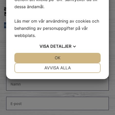
dessa ändamål.
info@akerberg.se
040294380
Läs mer om vår användning av cookies och
behandling av personuppgifter på vår
webbplats.
VISA
DETALJER
skicka oss ett
JA
NEJ
OK
JA
NEJ
meddelande
NÖDVÄNDIG
INSTÄLLNINGAR
AVVISA ALLA
JA
NEJ
JA
NEJ
MARKNADSFÖRING
STATISTIK