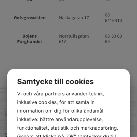
08-
Golvgrossisten
Nackagatan 17
6416313
Bojens
Norrtullsgatan
08-33 63
Färghandel
61A
69
Samtycke till cookies
Vi och våra partners använder teknik,
inklusive cookies, för att samla in
information om dig för olika ändamål,
kontakta oss
inklusive: bättre användarupplevelse,
funktionalitet, statistik och marknadsföring.
Satellitvägen 16 24534 Staffanstorp
Genom att klicka på "OK" samtycker du till