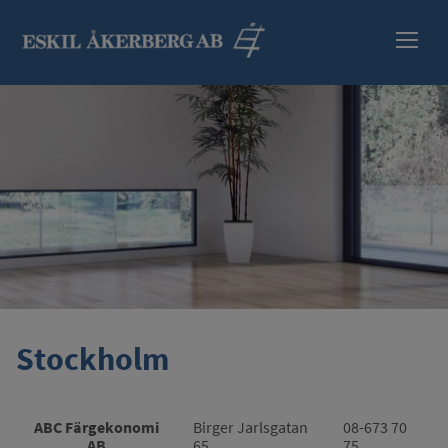
HEM
SORTIMENT
INFORMATION
SÄKERHETSBLAD
ÅTERFÖRSÄLJARE
Stockholm
KONTAKT
ABC Färgekonomi
Birger Jarlsgatan
08-673 70
AB
65
75