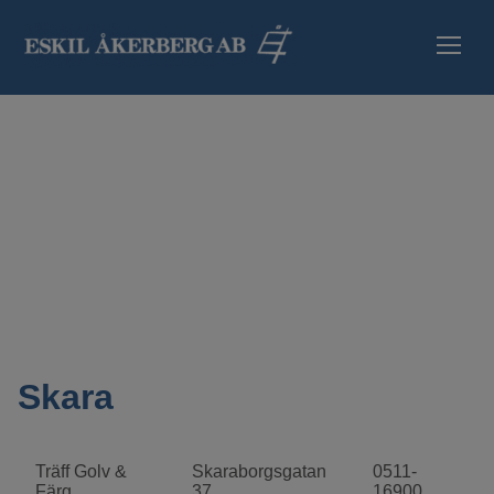
HEM
SORTIMENT
INFORMATION
SÄKERHETSBLA
ÅTERFÖRSÄLJA
Skara
KONTAKT
Träff Golv &
Skaraborgsgatan
0511-
Färg
37
16900