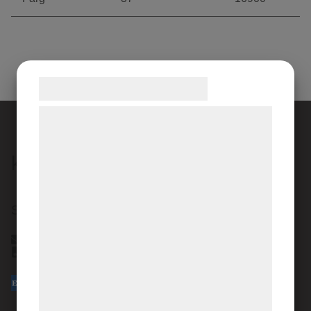
Samtykke til cookies
Vi og vores samarbejdspartnere bruger
teknologier, herunder cookies, til at
indsamle oplysninger om dig til forskellige
kontakta oss
formål, herunder: Tilpasning af annoncering,
bedre brugeroplevelse, funktionalitet,
Satellitvägen 16 24534 Staffanstorp
statistik og marketing. Disse oplysninger
kan blive delt med annoncerings- og
info@akerberg.se
analysepartnere, som kan kombinere dem
040294380
med data, du tidligere har givet dem eller
de har indsamlet gennem din brug af deres
tjenester. Ved at klikke på 'OK' giver du