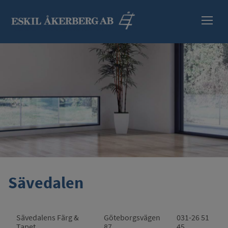
HEM
SORTIMENT
INFORMATION
SÄKERHETSBLAD
ÅTERFÖRSÄLJARE
Sävedalen
KONTAKT
Sävedalens Färg &
Göteborgsvägen
031-26 51
Tapet
87
45