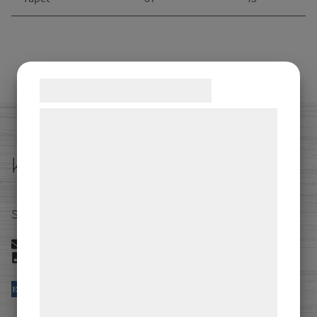
Samtykke til cookies
Vi og vores samarbejdspartnere bruger
teknologier, herunder cookies, til at
indsamle oplysninger om dig til forskellige
kontakta oss
formål, herunder: Tilpasning af annoncering,
bedre brugeroplevelse, funktionalitet,
Satellitvägen 16 24534 Staffanstorp
statistik og marketing. Disse oplysninger
kan blive delt med annoncerings- og
info@akerberg.se
analysepartnere, som kan kombinere dem
040294380
med data, du tidligere har givet dem eller
de har indsamlet gennem din brug af deres
tjenester. Ved at klikke på 'OK' giver du