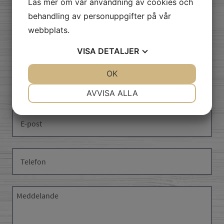
Läs mer om vår användning av cookies och
skicka oss ett
behandling av personuppgifter på vår
webbplats.
meddelande
VISA
DETALJER
JA
NEJ
OK
JA
NEJ
NÖDVÄNDIG
INSTÄLLNINGAR
AVVISA ALLA
JA
NEJ
JA
NEJ
MARKNADSFÖRING
STATISTIK