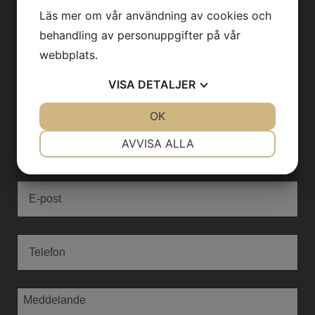
Läs mer om vår användning av cookies och
behandling av personuppgifter på vår
skicka oss ett
webbplats.
meddelande
VISA
DETALJER
JA
NEJ
OK
JA
NEJ
NÖDVÄNDIG
INSTÄLLNINGAR
AVVISA ALLA
JA
NEJ
JA
NEJ
MARKNADSFÖRING
STATISTIK