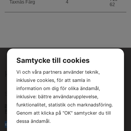
Taxnäs Färg
4
62
Samtycke till cookies
Vi och våra partners använder teknik,
kontakta oss
inklusive cookies, för att samla in
information om dig för olika ändamål,
Satellitvägen 16 24534 Staffanstorp
inklusive: bättre användarupplevelse,
funktionalitet, statistik och marknadsföring.
info@akerberg.se
040294380
Genom att klicka på "OK" samtycker du till
dessa ändamål.