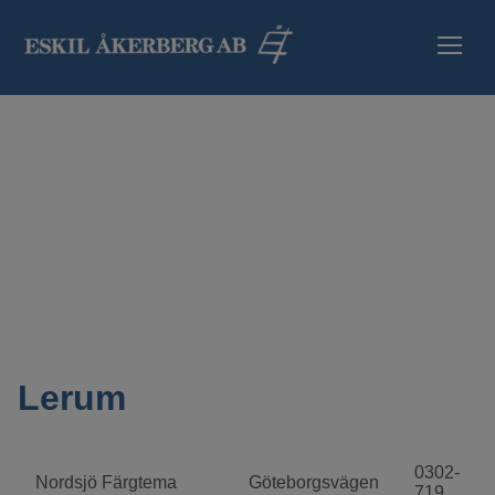
HEM
SORTIMENT
INFORMATION
SÄKERHETSBLA
ÅTERFÖRSÄLJA
Lerum
KONTAKT
0302-
Nordsjö Färgtema
Göteborgsvägen
719