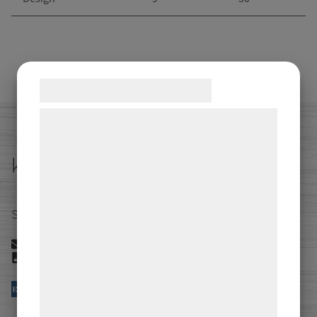
Samtykke til cookies
Vi og vores samarbejdspartnere bruger
teknologier, herunder cookies, til at
indsamle oplysninger om dig til forskellige
kontakta oss
formål, herunder: Tilpasning af annoncering,
bedre brugeroplevelse, funktionalitet,
Satellitvägen 16 24534 Staffanstorp
statistik og marketing. Disse oplysninger
kan blive delt med annoncerings- og
info@akerberg.se
analysepartnere, som kan kombinere dem
040294380
med data, du tidligere har givet dem eller
de har indsamlet gennem din brug af deres
tjenester. Ved at klikke på 'OK' giver du