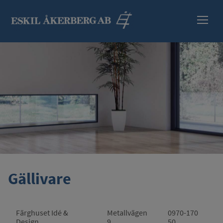
HEM
SORTIMENT
INFORMATION
SÄKERHETSBLAD
ÅTERFÖRSÄLJARE
Gällivare
KONTAKT
Färghuset Idé &
Metallvägen
0970-170
Design
9
50