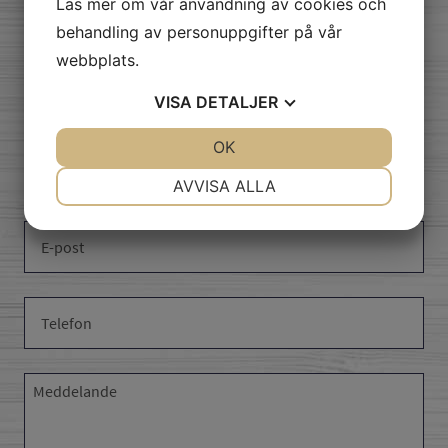
Läs mer om vår användning av cookies och
skicka oss ett
behandling av personuppgifter på vår
webbplats.
meddelande
VISA
DETALJER
JA
NEJ
OK
JA
NEJ
NÖDVÄNDIG
INSTÄLLNINGAR
AVVISA ALLA
JA
NEJ
JA
NEJ
MARKNADSFÖRING
STATISTIK