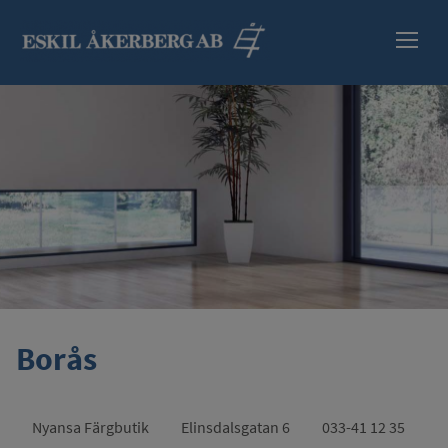
HEM
SORTIMENT
INFORMATION
SÄKERHETSBLAD
ÅTERFÖRSÄLJARE
Borås
KONTAKT
Nyansa Färgbutik
Elinsdalsgatan 6
033-41 12 35