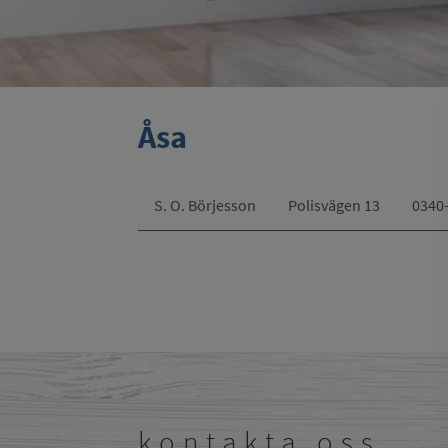
Åsa
S. O. Börjesson
Polisvägen 13
0340-
kontakta oss