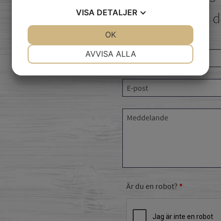
VISA
DETALJER
meddelan
JA
NEJ
OK
JA
NEJ
NÖDVÄNDIG
INSTÄLLNINGAR
AVVISA ALLA
JA
NEJ
JA
NEJ
MARKNADSFÖRING
STATISTIK
Är du en robot?