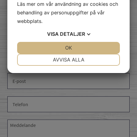
Läs mer om vår användning av cookies och
behandling av personuppgifter på vår
skicka oss ett
webbplats.
meddelande
VISA
DETALJER
JA
NEJ
OK
JA
NEJ
NÖDVÄNDIG
INSTÄLLNINGAR
AVVISA ALLA
JA
NEJ
JA
NEJ
MARKNADSFÖRING
STATISTIK