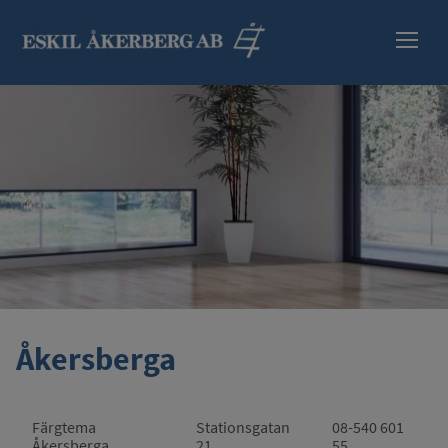
HEM
SORTIMENT
INFORMATION
SÄKERHETSBLAD
ÅTERFÖRSÄLJARE
Åkersberga
KONTAKT
Färgtema
Stationsgatan
08-540 601
Åkersberga
21
55