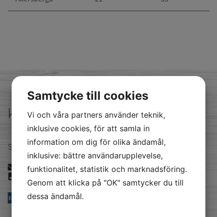
Samtycke till cookies
kontakta oss
Vi och våra partners använder teknik,
inklusive cookies, för att samla in
information om dig för olika ändamål,
Satellitvägen 16 24534 Staffanstorp
inklusive: bättre användarupplevelse,
info@akerberg.se
funktionalitet, statistik och marknadsföring.
040294380
Genom att klicka på "OK" samtycker du till
dessa ändamål.