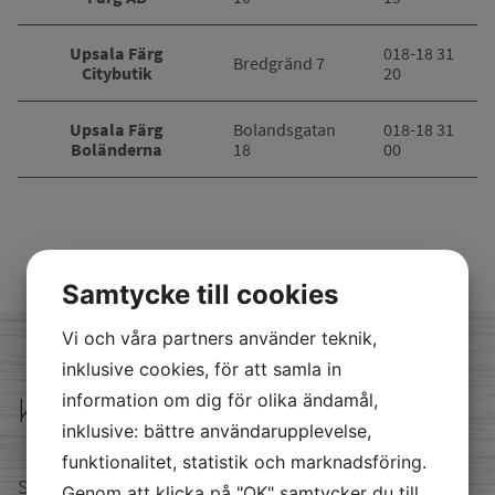
Upsala Färg
018-18 31
Bredgränd 7
Citybutik
20
Upsala Färg
Bolandsgatan
018-18 31
Boländerna
18
00
Samtycke till cookies
Vi och våra partners använder teknik,
inklusive cookies, för att samla in
information om dig för olika ändamål,
kontakta oss
inklusive: bättre användarupplevelse,
funktionalitet, statistik och marknadsföring.
Satellitvägen 16 24534 Staffanstorp
Genom att klicka på "OK" samtycker du till