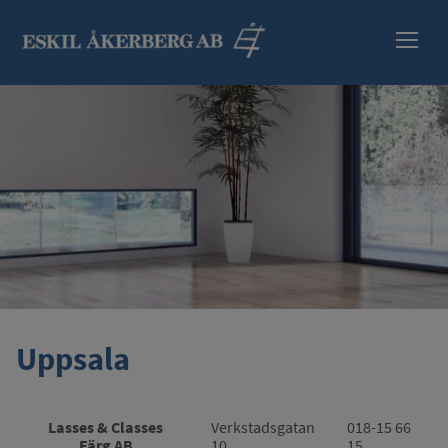
HEM
SORTIMENT
INFORMATION
SÄKERHETSBLAD
ÅTERFÖRSÄLJARE
Uppsala
KONTAKT
Lasses & Classes
Verkstadsgatan
018-15 66
Färg AB
10
15