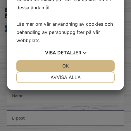
dessa ändamål.
info@akerberg.se
040294380
Läs mer om vår användning av cookies och
behandling av personuppgifter på vår
webbplats.
VISA
DETALJER
skicka oss ett
JA
NEJ
OK
JA
NEJ
meddelande
NÖDVÄNDIG
INSTÄLLNINGAR
AVVISA ALLA
JA
NEJ
JA
NEJ
MARKNADSFÖRING
STATISTIK